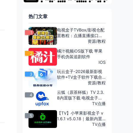
热门文章
电视盒子TVBox/影视仓配
1
置教程：点播直播接口设
置方法详解（2026最新）
资源/教程
橘汁视频iOS版下载 苹果
2
手机伪装追剧软件
IOS
玩云盒子-2026最新影视
3
软件+TV盒子软件下载合
集
资源/教程
云狐（原茶杯狐）TV 2.3.
4
8内置版下载 电视盒子免
费影视软件
TV点播
【TV】小苹果影视盒子 v
5
1.6.1 v5.0.18｜最新内置
版 免捐赠无广告修复版
TV点播