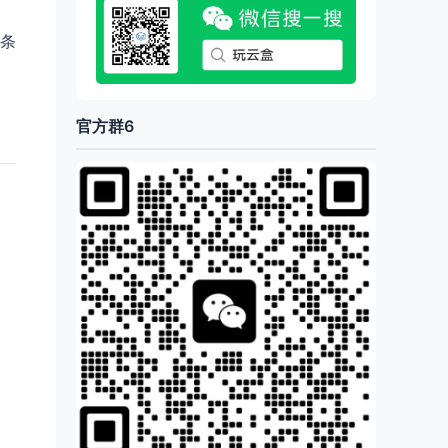
条
官方群6