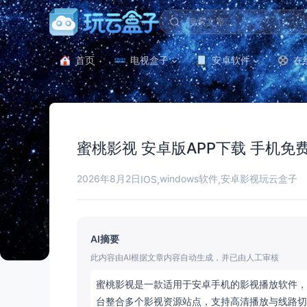
首页
电视盒子
安卓软件
在
蜜桃影视 安卓版APP下载 手机免
2026年8月2日
windows软件
安卓影视
玩云盒子
IOS
,
,
AI摘要
此内容由AI根据文章内容自动生成，并已由人工审核
蜜桃影视是一款适用于安卓手机的影视播放软件，
台整合多个影视资源站点，支持高清播放与线路切