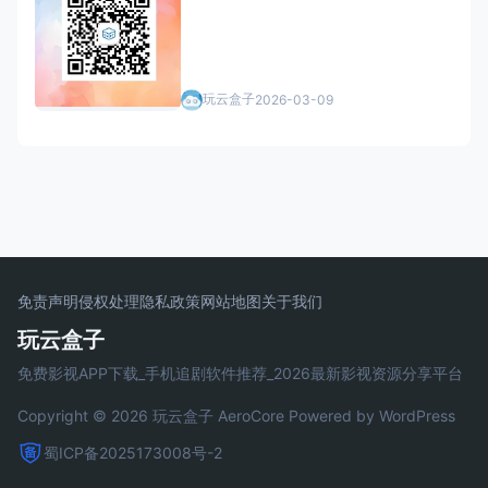
玩云盒子
2026-03-09
免责声明
侵权处理
隐私政策
网站地图
关于我们
玩云盒子
免费影视APP下载_手机追剧软件推荐_2026最新影视资源分享平台
Copyright © 2026 玩云盒子
AeroCore
Powered by WordPress
蜀ICP备2025173008号-2