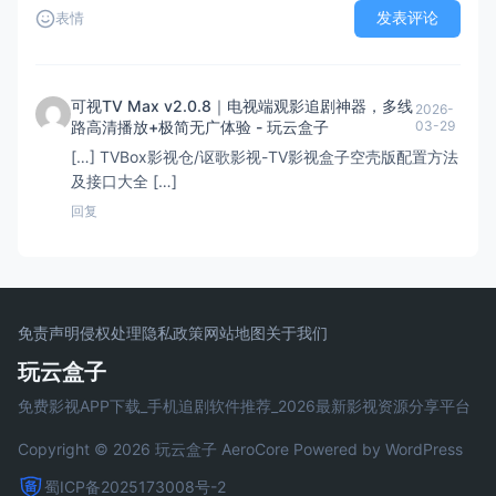
发表评论
表情
可视TV Max v2.0.8｜电视端观影追剧神器，多线
2026-
路高清播放+极简无广体验 - 玩云盒子
03-29
[…] TVBox影视仓/讴歌影视-TV影视盒子空壳版配置方法
及接口大全 […]
回复
免责声明
侵权处理
隐私政策
网站地图
关于我们
玩云盒子
免费影视APP下载_手机追剧软件推荐_2026最新影视资源分享平台
Copyright © 2026 玩云盒子
AeroCore
Powered by WordPress
蜀ICP备2025173008号-2