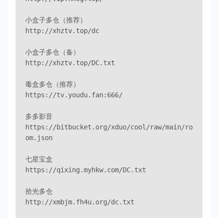
小盒子多仓（推荐）

http://xhztv.top/dc

小盒子多仓（备）

http://xhztv.top/DC.txt

毒盒多仓（推荐）

https://tv.youdu.fan:666/

多多影音

https://bitbucket.org/xduo/cool/raw/main/ro
om.json

七星宝盒

https://qixing.myhkw.com/DC.txt

拾光多仓

http://xmbjm.fh4u.org/dc.txt
