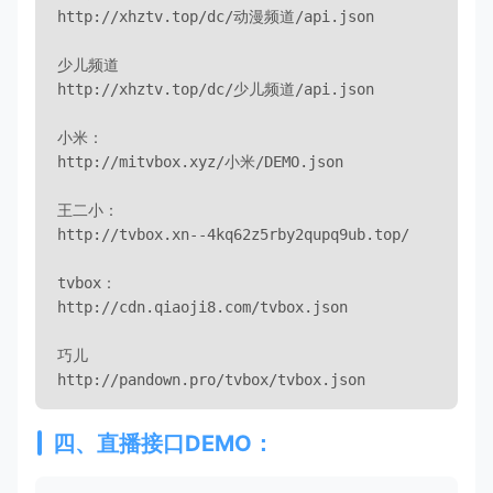
http://xhztv.top/dc/动漫频道/api.json

少儿频道

http://xhztv.top/dc/少儿频道/api.json

小米：

http://mitvbox.xyz/小米/DEMO.json

王二小：

http://tvbox.xn--4kq62z5rby2qupq9ub.top/

tvbox：

http://cdn.qiaoji8.com/tvbox.json

巧儿

http://pandown.pro/tvbox/tvbox.json
四、直播接口DEMO：