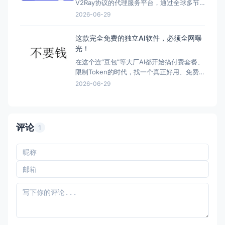
V2Ray协议的代理服务平台，通过全球多节
点服务器为用户提供稳定的网络代理服务。
2026-06-29
用户可以通过订阅节点的方式，在电脑、手
机或路由设备上使用代理，实现更快、更稳
这款完全免费的独立AI软件，必须全网曝
定的网络访问体验。 该服务通常搭配
光！
Clash、V2Ray、Sha
在这个连“豆包”等大厂AI都开始搞付费套餐、
限制Token的时代，找一个真正好用、免费
且不限流的AI工具，简直比登天还难。 很多
2026-06-29
人为了用个大模型，要么每个月掏大几十块
买会员，要么去折腾复杂的 API 密钥。到头
来，钱包受罪不说，体验还动不动就断线。
就在前几天，我用一款软件做了一个“AI预测
评论
1
世界