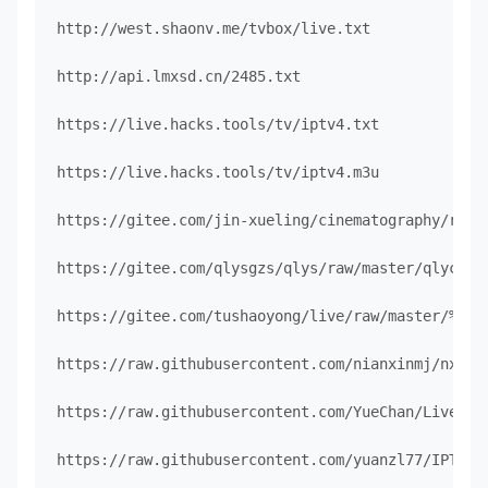
http://west.shaonv.me/tvbox/live.txt

http://api.lmxsd.cn/2485.txt

https://live.hacks.tools/tv/iptv4.txt

https://live.hacks.tools/tv/iptv4.m3u

https://gitee.com/jin-xueling/cinematography/raw/m
https://gitee.com/qlysgzs/qlys/raw/master/qlyc_tv.
https://gitee.com/tushaoyong/live/raw/master/%E6%8
https://raw.githubusercontent.com/nianxinmj/nxpz/r
https://raw.githubusercontent.com/YueChan/Live/mai
https://raw.githubusercontent.com/yuanzl77/IPTV/ma