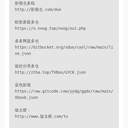
影视仓多线

http://影视仓.com/duo

欧歌家庭多仓

https://o.nxog.top/nxog/ou1.php

多多网盘多仓

https://bitbucket.org/xduo/cool/raw/main/li
ne.json

挺好分享多仓

http://ztha.top/TVBox/GYCK.json

蓝色影视

https://raw.gitcode.com/yydg/ggdx/raw/main/
Xboxb.json

饭太硬：

http://www.饭太硬.com/tv
