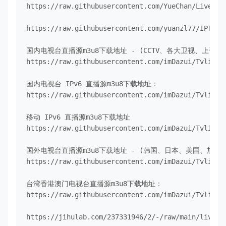
https://raw.githubusercontent.com/YueChan/Live/mai
https://raw.githubusercontent.com/yuanzl77/IPTV/m
国内电视台直播源m3u8下载地址 - (CCTV、各大卫视、上千个
https://raw.githubusercontent.com/imDazui/Tvlis
国内电视台 IPv6 直播源m3u8下载地址：
https://raw.githubusercontent.com/imDazui/Tvlis
移动 IPv6 直播源m3u8下载地址
https://raw.githubusercontent.com/imDazui/Tvlist
国外电视台直播源m3u8下载地址 - (韩国、日本、美国、加
https://raw.githubusercontent.com/imDazui/Tvlis
台湾香港澳门电视台直播源m3u8下载地址：
https://raw.githubusercontent.com/imDazui/Tvlis
https://jihulab.com/237331946/2/-/raw/main/live.tx