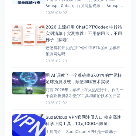
&nbsp; &nbsp; 百度网盘资源： &nbsp;
Adobe 2026：
2026-08-02
https://pan.baidu.com/s/1C_xjMsf_Rlni0MFrA6
pwd=a66t Photoshop 2026
2026 主流好用 ChatGPT/Codex 中转站
实测清单｜实测推荐！不用信用卡，不用
梯子（翻墙）！
还记得我开发的那个命中率67%的AI世界杯
预测网站吗
（http://120.48.126.193:8888）？冠亚军
2026-07-23
在6月25日精准命中！现已得到验证。codex
太强大了！ 最近又开发了一个体彩足球预
用 AI 调教了一个准确率67.01%的世界杯
测网站。http://120.48.126.193:8000，也
足球预测系统，顺便聊聊技术实现
是多亏了他们！强烈推荐给
前言 2026年世界杯正在火热进行中。作为一
个喜欢折腾各种数字工具和前沿技术的开发
者，我一直在思考：能不能让 AI 帮我做点硬
2026-07-02
核又实用的尝试？ 说干就干，前几天我用
WebStorm 配着 AI 辅助，熬夜肝出了一个世
SudaCloud VPN官网注册入口 稳定高速
界杯足球预测系统。今天不聊玄学，纯粹从
科学上网工具，10元100G不限量
技术实现、实测效果以及独立部署的角度，
工具简介 SudaCloud VPN 是一款基于
来