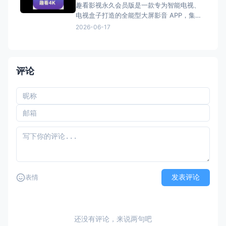
趣看影视永久会员版是一款专为智能电视、
电视盒子打造的全能型大屏影音 APP，集电
视直播 + 影视点播于一体，内置永久会员权
2026-06-17
益，无广告、免登录、免付费，电影、电视
剧、综艺、动漫、纪录片、少儿内容全覆
盖，是家庭大屏追剧看片的优选工具。
核心亮点 永
评论
发表评论
表情
还没有评论，来说两句吧