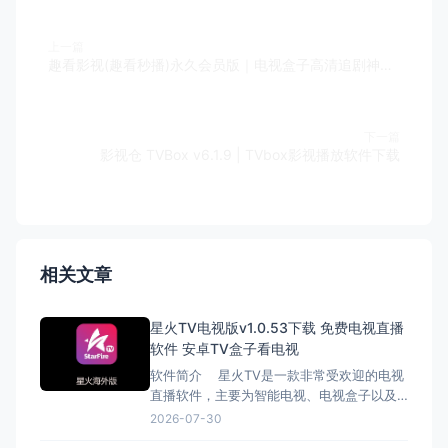
上一篇
趣看影视(趣看秒播)永久会员版｜电视盒子高清追剧神器，无广告免会员
下一篇
影视仓 TVBox v6.1.9 | TVbox影视播放软件下载
相关文章
星火TV电视版v1.0.53下载 免费电视直播
软件 安卓TV盒子看电视
软件简介 星火TV是一款非常受欢迎的电视
直播软件，主要为智能电视、电视盒子以及
安卓设备提供电视频道直播服务。软件内整
2026-07-30
合了大量电视节目资源，用户可以通过它免