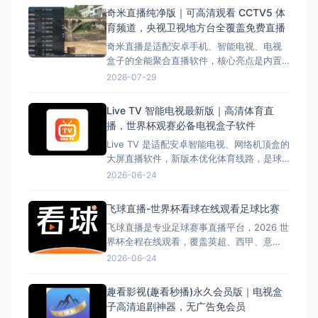
费观看央视、卫视、地方台以及部分海外频
奇米直播纯净版｜可高清观看 CCTV5 体
道。 星火TV操作简单、安装方便，打开软
育频道，央视卫视地方台全覆盖免费直播
件即可直接观看电视节目，无需注册账号，
奇米直播是适配安卓手机、智能电视、电视
非
盒子的全能聚合直播软件，核心亮点是内置
稳定 CCTV5、CCTV5 + 体育频道线路，足
2026-07-29
球、篮球、奥运会、世界杯等各类体育赛事
24 小时不间断高清直播，同时覆盖全套央
Live TV 智能电视最新版｜高清体育直
视、全国省市卫视、地方市县频道、影视动
播，世界杯观赛必备电视盒子软件
漫轮播台，全程无广告、免登录、无会员付
Live TV 是适配安卓智能电视、网络机顶盒的
费，多线路智能切换
大屏直播软件，新版本优化体育线路，是球
迷收看 2026 世界杯优选工具。 软件亮点
2026-06-24
世界杯专属线路 内置体育专区，世界杯全
赛程高清直播，多源备用线路，大屏 4K 画
飞球直播-世界杯看球在线观看足球比赛
质，低延迟流畅观赛，附带赛事集锦、回
飞球直播是专业足球赛事直播平台，2026 世
放。 全频道
界杯全程在线观看，覆盖英超、西甲、意
甲、德甲、法甲、欧冠等，高清无广告、多
2026-06-24
线路秒切、支持手机 / 电视 / 电脑，看球首
选。 http://share.fqzb168.com/?
趣看影视(趣看秒播)永久会员版｜电视盒
invit_code=dkPcjVSr 飞球直播是一款专
子高清追剧神器，无广告免会员
为