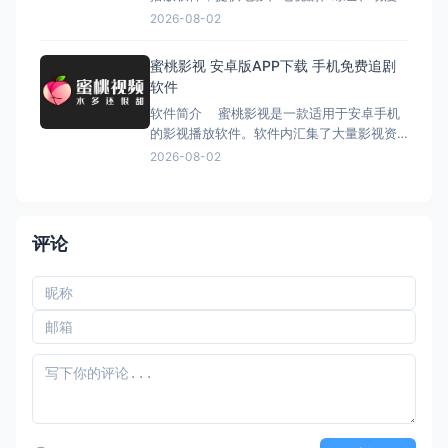
等多种影视资源。软件采用影视聚合模式，
2026-08-02
将不同平台的视频资源整合到一个应用中，
用户可以通过搜索快速找到想看的影片并在
蜜桃影视 安卓版APP下载 手机免费追剧
线播放。 该应用界面设计简洁，分类清
软件
晰，支持在线播放、离线缓存以及多线路播
软件简介 蜜桃影视是一款适用于安卓手机
的影视播放软件。软件内汇集了大量影视资
源，包括电影、电视剧、综艺节目以及动漫
2026-08-02
等内容类型，用户打开软件即可在线观看各
种热门影视作品。 平台整合了多个影视资
源站点，通过资源聚合的方式提供播放服
务，并支持高清播放与线路切换，让用户在
评论
手机上也