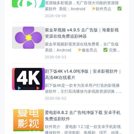
资源猫多影视源，无广告强大功能的资源搜
索软件 系统：Android
软件亮点
彻底去除广告，无弹窗、无启动广告，纯净
2026-08-06
观影环境
内置多条影视源，线路丰富，
源失效可手动切换
全能资源搜索引擎，
紫金草视频 v4.9.5 去广告版｜海量影视
一键检索全网影视资源
聚合电影、剧
资源在线免费追剧神器
紫金草视频影视资源在线免费看，去广告版
系统：Android
修改亮点
完整去
除启动广告、弹窗广告、播放插播广告
2026-08-03
清理多余推广组件，界面清爽纯净
无强
制会员弹窗，全部影视免费观看
解除部
剧下饭4K v1.4.0纯净版｜安卓影视软件｜
分线路访问限制，播放稳定性提升
高清4K在线看片
剧下饭4K是一款专为安卓用户打造的影视播
放软件，主打高清播放与多线路资源切换，
整体界面简洁，无复杂操作，适合日常追
2026-08-02
剧、看电影使用。 软件整合多类影视资源，
基本覆盖主流观看需求。 软件简介 作为一
爱电影6.8.2 去广告纯净版下载 安卓手机
款影视聚合类应用，剧下饭4K提供在线播放
免费追剧软件
服务，同时具备多线路切换能力，在播放稳
软件简介 爱电影 1.2.1是一款安卓手机影视
定性方面表现不错。
播放软件，提供电影、电视剧、综艺、动漫