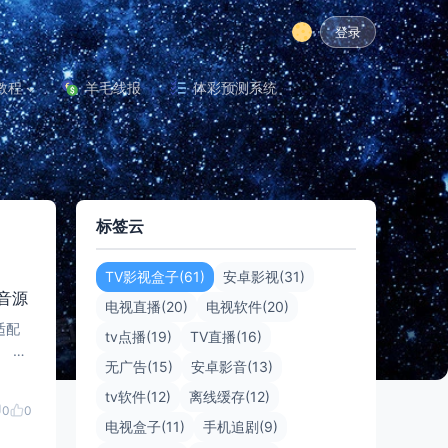
登录
教程
羊毛线报
体彩预测系统
标签云
TV影视盒子(61)
安卓影视(31)
我音源
电视直播(20)
电视软件(20)
适配
tv点播(19)
TV直播(16)
 M
无广告(15)
安卓影音(13)
tv软件(12)
离线缓存(12)
0
0
电视盒子(11)
手机追剧(9)