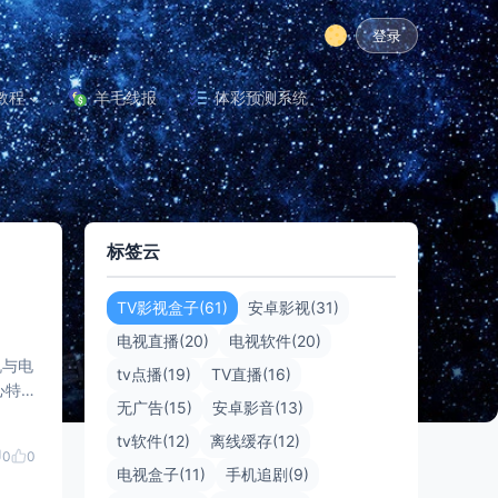
登录
教程
羊毛线报
体彩预测系统
标签云
TV影视盒子(61)
安卓影视(31)
电视直播(20)
电视软件(20)
机与电
tv点播(19)
TV直播(16)
心特
无广告(15)
安卓影音(13)
tv软件(12)
离线缓存(12)
0
0
电视盒子(11)
手机追剧(9)