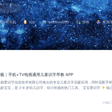
线影视导航
windows软件
游戏
资源/
IOS
.3下载｜手机+TV电视通用儿童识字早教 APP
3 是成都爱识字信息技术有限公司推出的专业儿童汉字启蒙应用，同时适配手
视端，大屏护眼更适合低龄宝宝，是 2-8 岁幼儿识字、幼小衔接的热门工具。 宝宝爱识字
核
眼：手机 / 电视盒子通用，电视端界面简洁、字体更
66