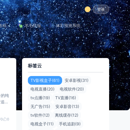
登录
教程
羊毛线报
体彩预测系统
标签云
TV影视盒子(61)
安卓影视(31)
电视直播(20)
电视软件(20)
告的纯
tv点播(19)
TV直播(16)
片追剧
无广告(15)
安卓影音(13)
tv软件(12)
离线缓存(12)
0
0
电视盒子(11)
手机追剧(9)