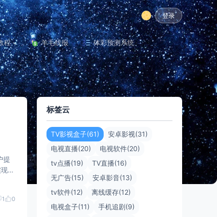
登录
教程
羊毛线报
体彩预测系统
标签云
TV影视盒子(61)
安卓影视(31)
电视直播(20)
电视软件(20)
tv点播(19)
TV直播(16)
实现更
无广告(15)
安卓影音(13)
tv软件(12)
离线缓存(12)
1
0
电视盒子(11)
手机追剧(9)